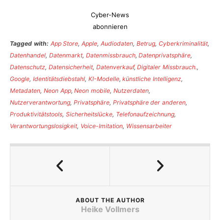
Cyber-News
abonnieren
Tagged with:
App Store
,
Apple
,
Audiodaten
,
Betrug
,
Cyberkriminalität
,
Datenhandel
,
Datenmarkt
,
Datenmissbrauch
,
Datenprivatsphäre
,
Datenschutz
,
Datensicherheit
,
Datenverkauf
,
Digitaler Missbrauch.
,
Google
,
Identitätsdiebstahl
,
KI-Modelle
,
künstliche Intelligenz
,
Metadaten
,
Neon App
,
Neon mobile
,
Nutzerdaten
,
Nutzerverantwortung
,
Privatsphäre
,
Privatsphäre der anderen
,
Produktivitätstools
,
Sicherheitslücke
,
Telefonaufzeichnung
,
Verantwortungslosigkeit
,
Voice-Imitation
,
Wissensarbeiter
ABOUT THE AUTHOR
Heike Vollmers