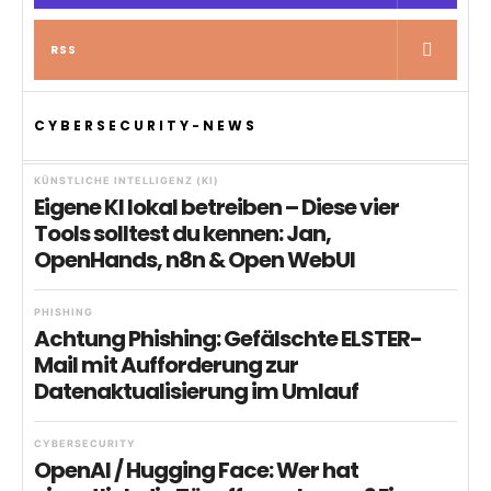
RSS
CYBERSECURITY-NEWS
KÜNSTLICHE INTELLIGENZ (KI)
Eigene KI lokal betreiben – Diese vier
Tools solltest du kennen: Jan,
OpenHands, n8n & Open WebUI
PHISHING
Achtung Phishing: Gefälschte ELSTER-
Mail mit Aufforderung zur
Datenaktualisierung im Umlauf
CYBERSECURITY
OpenAI / Hugging Face: Wer hat