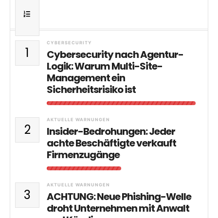
CYBERSECURITY
1
Cybersecurity nach Agentur-
Logik: Warum Multi-Site-
Management ein
Sicherheitsrisiko ist
AKTUELLE WARNUNGEN
2
Insider-Bedrohungen: Jeder
achte Beschäftigte verkauft
Firmenzugänge
AKTUELLE WARNUNGEN
3
ACHTUNG: Neue Phishing-Welle
droht Unternehmen mit Anwalt