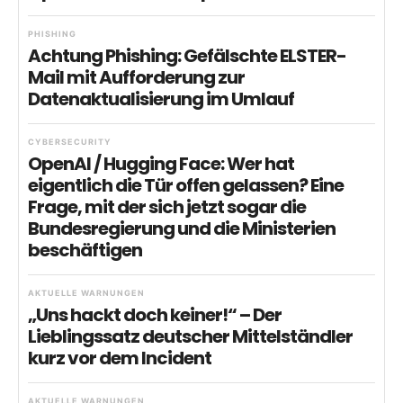
PHISHING
Achtung Phishing: Gefälschte ELSTER-
Mail mit Aufforderung zur
Datenaktualisierung im Umlauf
CYBERSECURITY
OpenAI / Hugging Face: Wer hat
eigentlich die Tür offen gelassen? Eine
Frage, mit der sich jetzt sogar die
Bundesregierung und die Ministerien
beschäftigen
AKTUELLE WARNUNGEN
„Uns hackt doch keiner!“ – Der
Lieblingssatz deutscher Mittelständler
kurz vor dem Incident
AKTUELLE WARNUNGEN