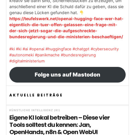
kreativ sie darin sind, Sicherheitslücken zu erzeugen, um
anschließend einer KI die Schuld dafür zu geben, dass sie
genau diese Lücken gefunden hat.
https://teufelswerk.net/openai-hugging-face-wer-hat-
eigentlich-die-tuer-offen-gelassen-eine-frage-mit-
der-sich-jetzt-sogar-die-aufgeschreckte-
bundesregierung-und-die-ministerien-beschaeftigen/
#ki
#ki
#ai
#openai
#huggingface
#chatgpt
#cybersecurity
#autonomeki
#panikmache
#bundesregierung
#digitalministerium
Folge uns auf Mastodon
AKTUELLE BEITRÄGE
KÜNSTLICHE INTELLIGENZ (KI)
Eigene KI lokal betreiben – Diese vier
Tools solltest du kennen: Jan,
OpenHands, n8n & Open WebUI