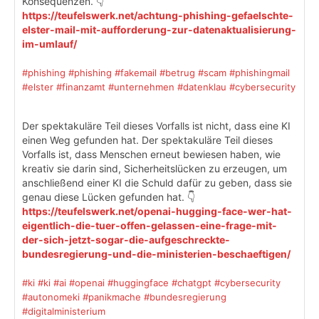
Konsequenzen. 👇
https://teufelswerk.net/achtung-phishing-gefaelschte-
elster-mail-mit-aufforderung-zur-datenaktualisierung-
im-umlauf/
#phishing
#phishing
#fakemail
#betrug
#scam
#phishingmail
#elster
#finanzamt
#unternehmen
#datenklau
#cybersecurity
Der spektakuläre Teil dieses Vorfalls ist nicht, dass eine KI
einen Weg gefunden hat. Der spektakuläre Teil dieses
Vorfalls ist, dass Menschen erneut bewiesen haben, wie
kreativ sie darin sind, Sicherheitslücken zu erzeugen, um
anschließend einer KI die Schuld dafür zu geben, dass sie
genau diese Lücken gefunden hat. 👇
https://teufelswerk.net/openai-hugging-face-wer-hat-
eigentlich-die-tuer-offen-gelassen-eine-frage-mit-
der-sich-jetzt-sogar-die-aufgeschreckte-
bundesregierung-und-die-ministerien-beschaeftigen/
#ki
#ki
#ai
#openai
#huggingface
#chatgpt
#cybersecurity
#autonomeki
#panikmache
#bundesregierung
#digitalministerium