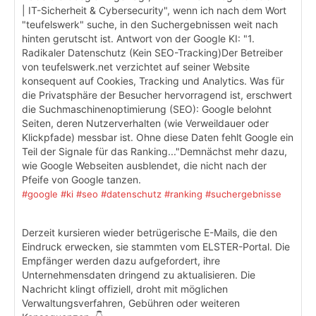
| IT-Sicherheit & Cybersecurity", wenn ich nach dem Wort
"teufelswerk" suche, in den Suchergebnissen weit nach
hinten gerutscht ist. Antwort von der Google KI: "1.
Radikaler Datenschutz (Kein SEO-Tracking)Der Betreiber
von teufelswerk.net verzichtet auf seiner Website
konsequent auf Cookies, Tracking und Analytics. Was für
die Privatsphäre der Besucher hervorragend ist, erschwert
die Suchmaschinenoptimierung (SEO): Google belohnt
Seiten, deren Nutzerverhalten (wie Verweildauer oder
Klickpfade) messbar ist. Ohne diese Daten fehlt Google ein
Teil der Signale für das Ranking..."Demnächst mehr dazu,
wie Google Webseiten ausblendet, die nicht nach der
Pfeife von Google tanzen.
#google
#ki
#seo
#datenschutz
#ranking
#suchergebnisse
Derzeit kursieren wieder betrügerische E-Mails, die den
Eindruck erwecken, sie stammten vom ELSTER-Portal. Die
Empfänger werden dazu aufgefordert, ihre
Unternehmensdaten dringend zu aktualisieren. Die
Nachricht klingt offiziell, droht mit möglichen
Verwaltungsverfahren, Gebühren oder weiteren