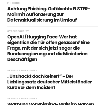
PHISHING
Achtung Phishing: Gefälschte ELSTER-
Mail mit Aufforderung zur
Datenaktualisierung im Umlauf
CYBERSECURITY
OpenAI / Hugging Face: Wer hat
eigentlich die Tür offen gelassen? Eine
Frage, mit der sich jetzt sogar die
Bundesregierung und die Ministerien
beschäftigen
AKTUELLE WARNUNGEN
„Uns hackt doch keiner!“ – Der
Lieblingssatz deutscher Mittelständler
kurz vor dem Incident
AKTUELLE WARNUNGEN
Warnung vor Phishing-Mails im Namen