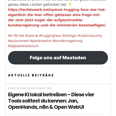
genau diese Lücken gefunden hat.
https://teufelswerk.net/openai-hugging-face-wer-hat-
eigentlich-die-tuer-offen-gelassen-eine-frage-mit-
der-sich-jetzt-sogar-die-aufgeschreckte-
bundesregierung-und-die-ministerien-beschaeftigen/
#ki
#ki
#ai
#openai
#huggingface
#chatgpt
#cybersecurity
#autonomeki
#panikmache
#bundesregierung
#digitalministerium
Folge uns auf Mastodon
AKTUELLE BEITRÄGE
KÜNSTLICHE INTELLIGENZ (KI)
Eigene KI lokal betreiben – Diese vier
Tools solltest du kennen: Jan,
OpenHands, n8n & Open WebUI