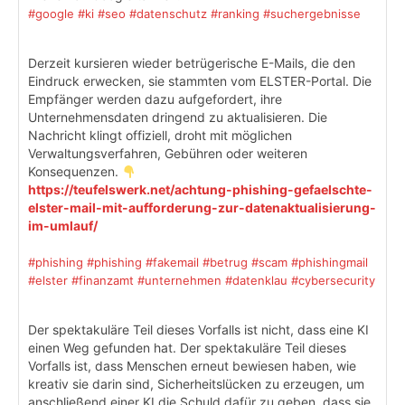
#google
#ki
#seo
#datenschutz
#ranking
#suchergebnisse
Derzeit kursieren wieder betrügerische E-Mails, die den
Eindruck erwecken, sie stammten vom ELSTER-Portal. Die
Empfänger werden dazu aufgefordert, ihre
Unternehmensdaten dringend zu aktualisieren. Die
Nachricht klingt offiziell, droht mit möglichen
Verwaltungsverfahren, Gebühren oder weiteren
Konsequenzen.
https://teufelswerk.net/achtung-phishing-gefaelschte-
elster-mail-mit-aufforderung-zur-datenaktualisierung-
im-umlauf/
#phishing
#phishing
#fakemail
#betrug
#scam
#phishingmail
#elster
#finanzamt
#unternehmen
#datenklau
#cybersecurity
Der spektakuläre Teil dieses Vorfalls ist nicht, dass eine KI
einen Weg gefunden hat. Der spektakuläre Teil dieses
Vorfalls ist, dass Menschen erneut bewiesen haben, wie
kreativ sie darin sind, Sicherheitslücken zu erzeugen, um
anschließend einer KI die Schuld dafür zu geben, dass sie