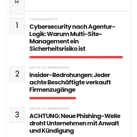
CYBERSECURITY
1
Cybersecurity nach Agentur-
Logik: Warum Multi-Site-
Management ein
Sicherheitsrisiko ist
AKTUELLE WARNUNGEN
2
Insider-Bedrohungen: Jeder
achte Beschäftigte verkauft
Firmenzugänge
AKTUELLE WARNUNGEN
3
ACHTUNG: Neue Phishing-Welle
droht Unternehmen mit Anwalt
und Kündigung