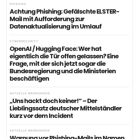
PHISHING
Achtung Phishing: Gefälschte ELSTER-
Mail mit Aufforderung zur
Datenaktualisierung im Umlauf
CYBERSECURITY
OpenAI / Hugging Face: Wer hat
eigentlich die Tür offen gelassen? Eine
Frage, mit der sich jetzt sogar die
Bundesregierung und die Ministerien
beschäftigen
AKTUELLE WARNUNGEN
„Uns hackt doch keiner!“ – Der
Lieblingssatz deutscher Mittelständler
kurz vor dem Incident
AKTUELLE WARNUNGEN
Warnung vor Phishing-Mails im Namen