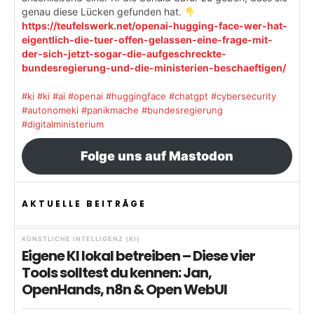
genau diese Lücken gefunden hat.
https://teufelswerk.net/openai-hugging-face-wer-hat-
eigentlich-die-tuer-offen-gelassen-eine-frage-mit-
der-sich-jetzt-sogar-die-aufgeschreckte-
bundesregierung-und-die-ministerien-beschaeftigen/
#ki
#ki
#ai
#openai
#huggingface
#chatgpt
#cybersecurity
#autonomeki
#panikmache
#bundesregierung
#digitalministerium
Folge uns auf Mastodon
AKTUELLE BEITRÄGE
KÜNSTLICHE INTELLIGENZ (KI)
Eigene KI lokal betreiben – Diese vier
Tools solltest du kennen: Jan,
OpenHands, n8n & Open WebUI