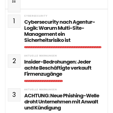
CYBERSECURITY
1
Cybersecurity nach Agentur-
Logik: Warum Multi-Site-
Management ein
Sicherheitsrisiko ist
AKTUELLE WARNUNGEN
2
Insider-Bedrohungen: Jeder
achte Beschäftigte verkauft
Firmenzugänge
AKTUELLE WARNUNGEN
3
ACHTUNG: Neue Phishing-Welle
droht Unternehmen mit Anwalt
und Kündigung