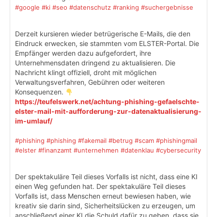
#google
#ki
#seo
#datenschutz
#ranking
#suchergebnisse
Derzeit kursieren wieder betrügerische E-Mails, die den
Eindruck erwecken, sie stammten vom ELSTER-Portal. Die
Empfänger werden dazu aufgefordert, ihre
Unternehmensdaten dringend zu aktualisieren. Die
Nachricht klingt offiziell, droht mit möglichen
Verwaltungsverfahren, Gebühren oder weiteren
Konsequenzen.
https://teufelswerk.net/achtung-phishing-gefaelschte-
elster-mail-mit-aufforderung-zur-datenaktualisierung-
im-umlauf/
#phishing
#phishing
#fakemail
#betrug
#scam
#phishingmail
#elster
#finanzamt
#unternehmen
#datenklau
#cybersecurity
Der spektakuläre Teil dieses Vorfalls ist nicht, dass eine KI
einen Weg gefunden hat. Der spektakuläre Teil dieses
Vorfalls ist, dass Menschen erneut bewiesen haben, wie
kreativ sie darin sind, Sicherheitslücken zu erzeugen, um
anschließend einer KI die Schuld dafür zu geben, dass sie