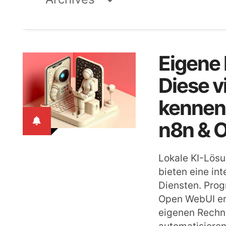
Eigene 
Diese v
kennen
n8n & 
Lokale KI-Lös
bieten eine in
Diensten. Pro
Open WebUI er
eigenen Rechne