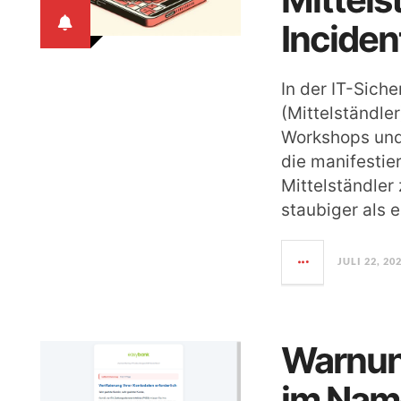
Inciden
In der IT-Sich
(Mittelständle
Workshops und
die manifestie
Mittelständler
staubiger als e
JULI 22, 20
Warnun
im Nam