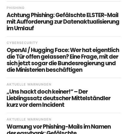
PHISHING
Achtung Phishing: Gefälschte ELSTER-Mail
mit Aufforderung zur Datenaktualisierung
im Umlauf
CYBERSECURITY
OpenAI / Hugging Face: Wer hat eigentlich
die Tür offen gelassen? Eine Frage, mit der
sich jetzt sogar die Bundesregierung und
die Ministerien beschäftigen
AKTUELLE WARNUNGEN
„Uns hackt doch keiner!“ – Der
Lieblingssatz deutscher Mittelständler
kurz vor dem Incident
AKTUELLE WARNUNGEN
Warnung vor Phishing-Mails im Namen
der easybank: Gefälschte