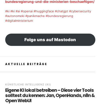
bundesregierung-und-die-ministerien-beschaeftigen/
#ki
#ki
#ai
#openai
#huggingface
#chatgpt
#cybersecurity
#autonomeki
#panikmache
#bundesregierung
#digitalministerium
Folge uns auf Mastodon
AKTUELLE BEITRÄGE
KÜNSTLICHE INTELLIGENZ (KI)
Eigene KI lokal betreiben – Diese vier Tools
solltest du kennen: Jan, OpenHands, n8n &
Open WebUI