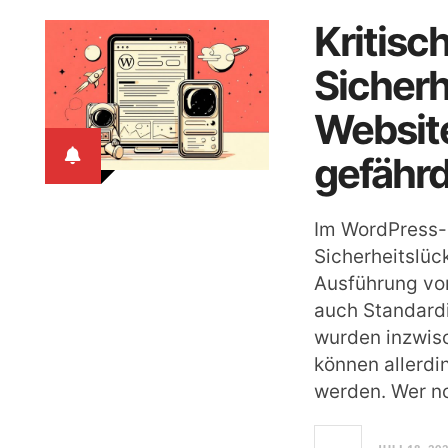
Kritisc
Sicherh
Website
gefähr
Im WordPress-
Sicherheitslüc
Ausführung vo
auch Standardi
wurden inzwis
können allerdi
werden. Wer n