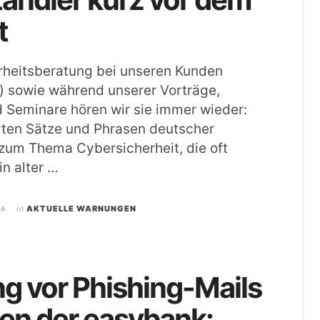
t
erheitsberatung bei unseren Kunden
r) sowie während unserer Vorträge,
 Seminare hören wir sie immer wieder:
rten Sätze und Phrasen deutscher
 zum Thema Cybersicherheit, die oft
in alter …
26
in
AKTUELLE WARNUNGEN
g vor Phishing-Mails
en der easybank: