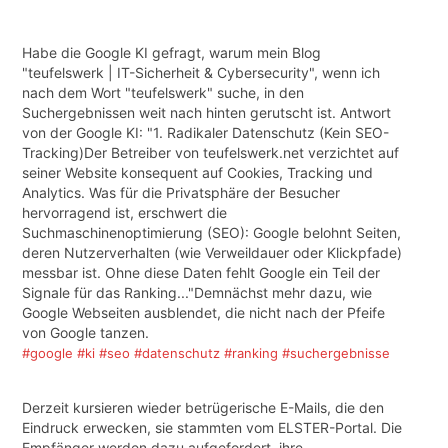
Habe die Google KI gefragt, warum mein Blog
"teufelswerk | IT-Sicherheit & Cybersecurity", wenn ich
nach dem Wort "teufelswerk" suche, in den
Suchergebnissen weit nach hinten gerutscht ist. Antwort
von der Google KI: "1. Radikaler Datenschutz (Kein SEO-
Tracking)Der Betreiber von teufelswerk.net verzichtet auf
seiner Website konsequent auf Cookies, Tracking und
Analytics. Was für die Privatsphäre der Besucher
hervorragend ist, erschwert die
Suchmaschinenoptimierung (SEO): Google belohnt Seiten,
deren Nutzerverhalten (wie Verweildauer oder Klickpfade)
messbar ist. Ohne diese Daten fehlt Google ein Teil der
Signale für das Ranking..."Demnächst mehr dazu, wie
Google Webseiten ausblendet, die nicht nach der Pfeife
von Google tanzen.
#google
#ki
#seo
#datenschutz
#ranking
#suchergebnisse
Derzeit kursieren wieder betrügerische E-Mails, die den
Eindruck erwecken, sie stammten vom ELSTER-Portal. Die
Empfänger werden dazu aufgefordert, ihre