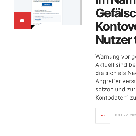
Gefäls
Kontove
Nutzer
Warnung vor g
Aktuell sind b
die sich als N
Angreifer vers
setzen und zur 
Kontodaten“ z
JULI 22, 20