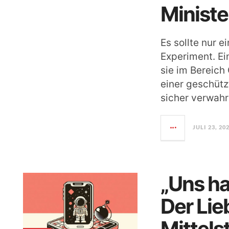
Ministe
Es sollte nur e
Experiment. Ein
sie im Bereich 
einer geschütz
sicher verwah
JULI 23, 20
„Uns ha
Der Lie
Mittels