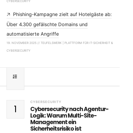
CYBERSECURITY
Phishing-Kampagne zielt auf Hotelgäste ab:
Über 4.300 gefälschte Domains und
automatisierte Angriffe
19. NOVEMBER 2025 // TEUFELSWERK | PLATTFORM FÜR IT-SICHERHEIT &
CYBERSECURITY
CYBERSECURITY
1
Cybersecurity nach Agentur-
Logik: Warum Multi-Site-
Management ein
Sicherheitsrisiko ist