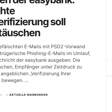
chte
rifizierung soll
 täuschen
efälschten E-Mails mit PSD2-Vorwand
etrügerische Phishing-E-Mails im Umlauf,
achricht der easybank ausgeben. Die
uchen, Empfänger unter Zeitdruck zu
angeblichen „Verifizierung Ihrer
u bewegen. …
26
in
AKTUELLE WARNUNGEN