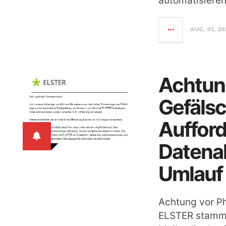
automatisiere
AUG. 01, 20
Achtun
Gefälsc
Aufford
Datenak
Umlauf
Achtung vor Ph
ELSTER stammen