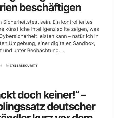
rien beschäftigen
in Sicherheitstest sein. Ein kontrolliertes
e künstliche Intelligenz sollte zeigen, was
Cybersicherheit leisten kann – natürlich in
ten Umgebung, einer digitalen Sandbox,
rt und unter Beobachtung. …
26
in
CYBERSECURITY
ckt doch keiner!“ –
blingssatz deutscher
tändler kurz vor dem