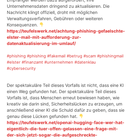
Unternehmensdaten dringend zu aktualisieren. Die
Nachricht klingt offiziell, droht mit möglichen
Verwaltungsverfahren, Gebühren oder weiteren
Konsequenzen.
https://teufelswerk.net/achtung-phishing-gefaelschte-
elster-mail-mit-aufforderung-zur-
datenaktualisierung-im-umlauf/
#phishing
#phishing
#fakemail
#betrug
#scam
#phishingmail
#elster
#finanzamt
#unternehmen
#datenklau
#cybersecurity
Der spektakuläre Teil dieses Vorfalls ist nicht, dass eine KI
einen Weg gefunden hat. Der spektakuläre Teil dieses
Vorfalls ist, dass Menschen erneut bewiesen haben, wie
kreativ sie darin sind, Sicherheitslücken zu erzeugen, um
anschließend einer KI die Schuld dafür zu geben, dass sie
genau diese Lücken gefunden hat.
https://teufelswerk.net/openai-hugging-face-wer-hat-
eigentlich-die-tuer-offen-gelassen-eine-frage-mit-
der-sich-jetzt-sogar-die-aufgeschreckte-