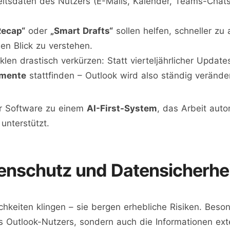
rbeitsdaten des Nutzers (E-Mails, Kalender, Teams-Cha
Recap“
oder
„Smart Drafts“
sollen helfen, schneller zu
en Blick zu verstehen.
klen drastisch verkürzen: Statt vierteljährlicher Update
imente
stattfinden – Outlook wird also ständig veränder
er Software zu einem
AI-First-System
, das Arbeit auto
unterstützt.
tenschutz und Datensicherhe
keiten klingen – sie bergen erhebliche Risiken. Beson
s Outlook-Nutzers, sondern auch die Informationen ext