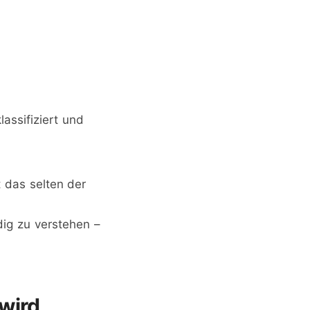
assifiziert und
t das selten der
ig zu verstehen –
 wird