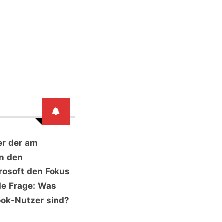
er der am
n den
osoft den Fokus
nde Frage: Was
ook-Nutzer sind?