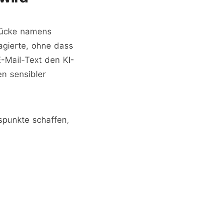
slücke namens
agierte, ohne dass
E-Mail-Text den KI-
en sensibler
fspunkte schaffen,