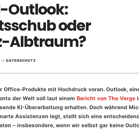
I-Outlook:
ätsschub oder
z-Albtraum?
in
DATENSCHUTZ
r Office-Produkte mit Hochdruck voran. Outlook, ein
ents der Welt soll laut einem
Bericht von The Verge
i
nde KI-Überarbeitung erhalten. Doch während Micr
smarte Assistenzen legt, stellt sich eine entscheide
Daten – insbesondere, wenn wir selbst gar keine Outl