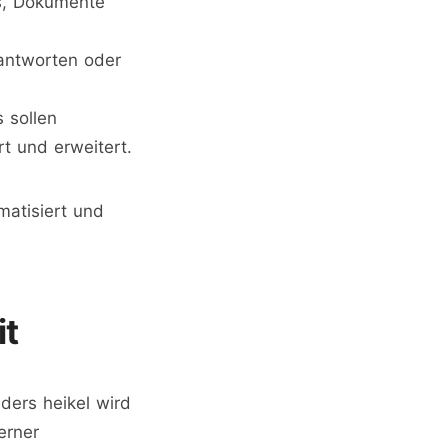
ts, Dokumente
 antworten oder
s sollen
t und erweitert.
matisiert und
it
ders heikel wird
erner