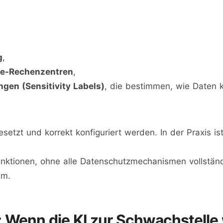
g
,
ure-Rechenzentren
,
gen (Sensitivity Labels)
, die bestimmen, wie Daten kl
etzt und korrekt konfiguriert werden. In der Praxis is
unktionen, ohne alle Datenschutzmechanismen vollständ
em.
: Wenn die KI zur Schwachstelle