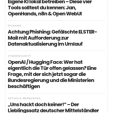
Eigene KI lokal betreiben – Diese vier
Tools solltest du kennen: Jan,
OpenHands, n8n & Open WebUI
PHISHING
Achtung Phishing: Gefälschte ELSTER-
Mail mit Aufforderung zur
Datenaktualisierung im Umlauf
CYBERSECURITY
OpenAI / Hugging Face: Wer hat
eigentlich die Tür offen gelassen? Eine
Frage, mit der sich jetzt sogar die
Bundesregierung und die Ministerien
beschäftigen
AKTUELLE WARNUNGEN
„Uns hackt doch keiner!“ – Der
Lieblingssatz deutscher Mittelständler