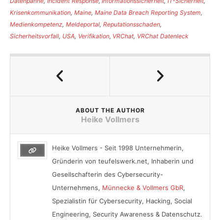
Datenpanne
,
Incident Response
,
Informationssicherheit
,
IT-Sicherheit
,
Krisenkommunikation
,
Maine
,
Maine Data Breach Reporting System
,
Medienkompetenz
,
Meldeportal
,
Reputationsschaden
,
Sicherheitsvorfall
,
USA
,
Verifikation
,
VRChat
,
VRChat Datenleck
ABOUT THE AUTHOR
Heike Vollmers
Heike Vollmers - Seit 1998 Unternehmerin,
Gründerin von teufelswerk.net, Inhaberin und
Gesellschafterin des Cybersecurity-
Unternehmens,
Münnecke & Vollmers GbR
,
Spezialistin für Cybersecurity, Hacking, Social
Engineering, Security Awareness & Datenschutz.