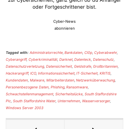
zur Cybersicherheit, ganz gleich ob du Anfänger
oder Fortgeschrittener bist.
Cyber-News
abonnieren
Tagged with:
Administratorrechte
,
Bankdaten
,
Cl0p
,
Cyberabwehr
,
Cyberangriff
,
Cyberkriminalität
,
Darknet
,
Datenleck
,
Datenschutz
,
Datenschutzverletzung
,
Datensicherheit
,
Geldstrafe
,
Großbritannien
,
Hackerangriff
,
ICO
,
Informationssicherheit
,
IT-Sicherheit
,
KRITIS
,
Kundendaten
,
Malware
,
Mitarbeiterdaten
,
Netzwerküberwachung
,
Personenbezogene Daten
,
Phishing
,
Ransomware
,
Schwachstellenmanagement
,
Sicherheitslücke
,
South Staffordshire
Plc
,
South Staffordshire Water
,
Unternehmen
,
Wasserversorger
,
Windows Server 2003