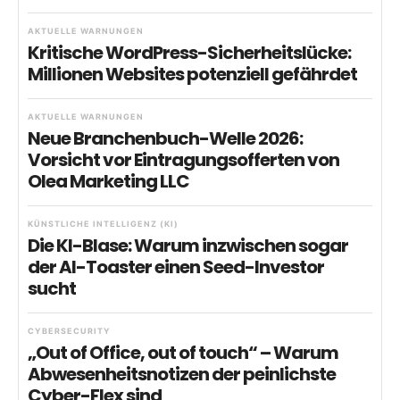
AKTUELLE WARNUNGEN
Kritische WordPress-Sicherheitslücke:
Millionen Websites potenziell gefährdet
AKTUELLE WARNUNGEN
Neue Branchenbuch-Welle 2026:
Vorsicht vor Eintragungsofferten von
Olea Marketing LLC
KÜNSTLICHE INTELLIGENZ (KI)
Die KI-Blase: Warum inzwischen sogar
der AI-Toaster einen Seed-Investor
sucht
CYBERSECURITY
„Out of Office, out of touch“ – Warum
Abwesenheitsnotizen der peinlichste
Cyber-Flex sind