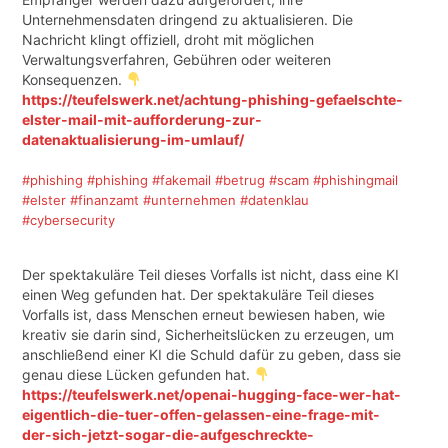
Unternehmensdaten dringend zu aktualisieren. Die
Nachricht klingt offiziell, droht mit möglichen
Verwaltungsverfahren, Gebühren oder weiteren
Konsequenzen.
https://teufelswerk.net/achtung-phishing-gefaelschte-
elster-mail-mit-aufforderung-zur-
datenaktualisierung-im-umlauf/
#phishing
#phishing
#fakemail
#betrug
#scam
#phishingmail
#elster
#finanzamt
#unternehmen
#datenklau
#cybersecurity
Der spektakuläre Teil dieses Vorfalls ist nicht, dass eine KI
einen Weg gefunden hat. Der spektakuläre Teil dieses
Vorfalls ist, dass Menschen erneut bewiesen haben, wie
kreativ sie darin sind, Sicherheitslücken zu erzeugen, um
anschließend einer KI die Schuld dafür zu geben, dass sie
genau diese Lücken gefunden hat.
https://teufelswerk.net/openai-hugging-face-wer-hat-
eigentlich-die-tuer-offen-gelassen-eine-frage-mit-
der-sich-jetzt-sogar-die-aufgeschreckte-