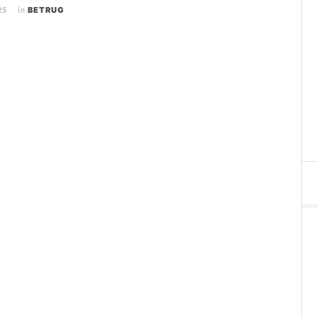
25
in
BETRUG