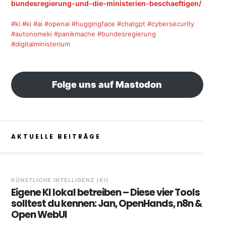
bundesregierung-und-die-ministerien-beschaeftigen/
#ki
#ki
#ai
#openai
#huggingface
#chatgpt
#cybersecurity
#autonomeki
#panikmache
#bundesregierung
#digitalministerium
Folge uns auf Mastodon
AKTUELLE BEITRÄGE
KÜNSTLICHE INTELLIGENZ (KI)
Eigene KI lokal betreiben – Diese vier Tools
solltest du kennen: Jan, OpenHands, n8n &
Open WebUI