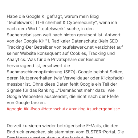
Habe die Google KI gefragt, warum mein Blog
"teufelswerk | IT-Sicherheit & Cybersecurity", wenn ich
nach dem Wort "teufelswerk" suche, in den
Suchergebnissen weit nach hinten gerutscht ist. Antwort
von der Google KI: "1. Radikaler Datenschutz (Kein SEO-
Tracking)Der Betreiber von teufelswerk.net verzichtet auf
seiner Website konsequent auf Cookies, Tracking und
Analytics. Was für die Privatsphäre der Besucher
hervorragend ist, erschwert die
Suchmaschinenoptimierung (SEO): Google belohnt Seiten,
deren Nutzerverhalten (wie Verweildauer oder Klickpfade)
messbar ist. Ohne diese Daten fehlt Google ein Teil der
Signale für das Ranking..."Demnächst mehr dazu, wie
Google Webseiten ausblendet, die nicht nach der Pfeife
von Google tanzen.
#google
#ki
#seo
#datenschutz
#ranking
#suchergebnisse
Derzeit kursieren wieder betrügerische E-Mails, die den
Eindruck erwecken, sie stammten vom ELSTER-Portal. Die
Empfänger werden dazu aufgefordert, ihre