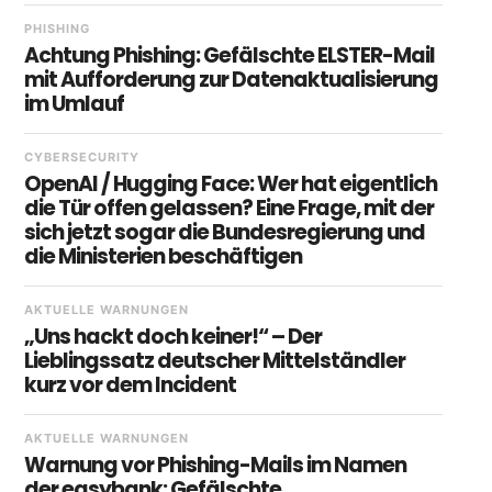
PHISHING
Achtung Phishing: Gefälschte ELSTER-Mail
mit Aufforderung zur Datenaktualisierung
im Umlauf
CYBERSECURITY
OpenAI / Hugging Face: Wer hat eigentlich
die Tür offen gelassen? Eine Frage, mit der
sich jetzt sogar die Bundesregierung und
die Ministerien beschäftigen
AKTUELLE WARNUNGEN
„Uns hackt doch keiner!“ – Der
Lieblingssatz deutscher Mittelständler
kurz vor dem Incident
AKTUELLE WARNUNGEN
Warnung vor Phishing-Mails im Namen
der easybank: Gefälschte