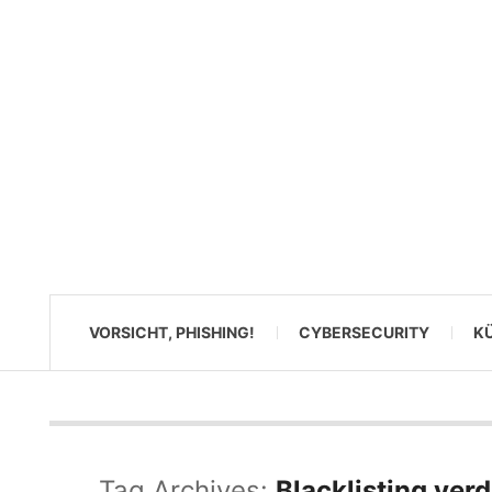
VORSICHT, PHISHING!
CYBERSECURITY
KÜ
Tag Archives:
Blacklisting ver