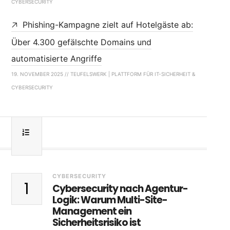
CYBERSECURITY
Phishing-Kampagne zielt auf Hotelgäste ab:
Über 4.300 gefälschte Domains und
automatisierte Angriffe
19. NOVEMBER 2025 // TEUFELSWERK | PLATTFORM FÜR IT-SICHERHEIT &
CYBERSECURITY
CYBERSECURITY
1
Cybersecurity nach Agentur-
Logik: Warum Multi-Site-
Management ein
Sicherheitsrisiko ist