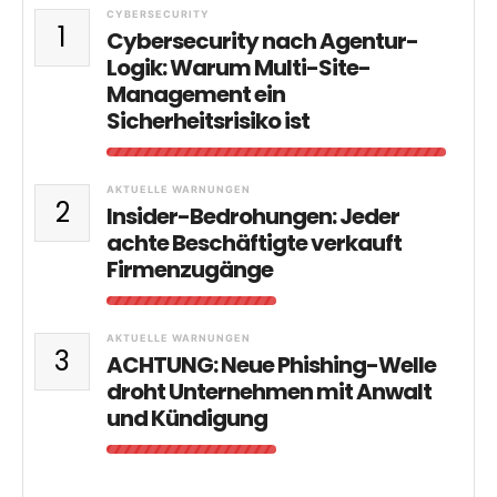
CYBERSECURITY
1
Cybersecurity nach Agentur-
Logik: Warum Multi-Site-
Management ein
Sicherheitsrisiko ist
AKTUELLE WARNUNGEN
2
Insider-Bedrohungen: Jeder
achte Beschäftigte verkauft
Firmenzugänge
AKTUELLE WARNUNGEN
3
ACHTUNG: Neue Phishing-Welle
droht Unternehmen mit Anwalt
und Kündigung