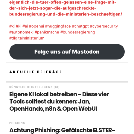
eigentlich-die-tuer-offen-gelassen-eine-frage-mit-
der-sich-jetzt-sogar-die-aufgeschreckte-
bundesregierung-und-die-ministerien-beschaeftigen/
#ki
#ki
#ai
#openai
#huggingface
#chatgpt
#cybersecurity
#autonomeki
#panikmache
#bundesregierung
#digitalministerium
Folge uns auf Mastodon
AKTUELLE BEITRÄGE
KÜNSTLICHE INTELLIGENZ (KI)
Eigene KI lokal betreiben – Diese vier
Tools solltest du kennen: Jan,
OpenHands, n8n & Open WebUI
PHISHING
Achtung Phishing: Gefälschte ELSTER-