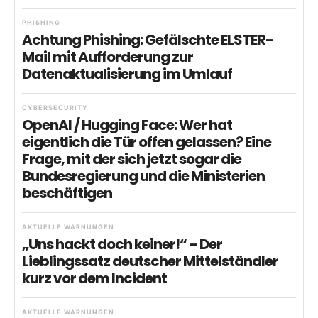
PHISHING
Achtung Phishing: Gefälschte ELSTER-
Mail mit Aufforderung zur
Datenaktualisierung im Umlauf
CYBERSECURITY
OpenAI / Hugging Face: Wer hat
eigentlich die Tür offen gelassen? Eine
Frage, mit der sich jetzt sogar die
Bundesregierung und die Ministerien
beschäftigen
AKTUELLE WARNUNGEN
„Uns hackt doch keiner!“ – Der
Lieblingssatz deutscher Mittelständler
kurz vor dem Incident
AKTUELLE WARNUNGEN