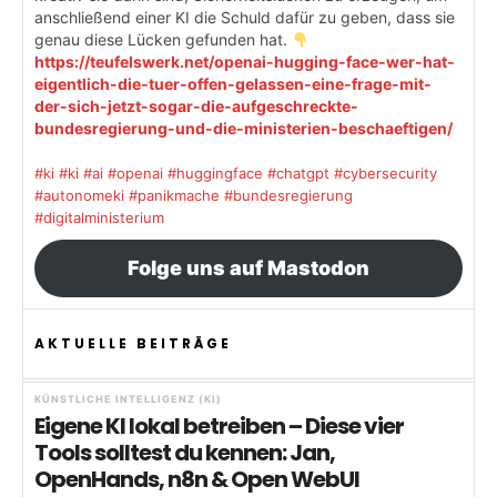
anschließend einer KI die Schuld dafür zu geben, dass sie
genau diese Lücken gefunden hat.
https://teufelswerk.net/openai-hugging-face-wer-hat-
eigentlich-die-tuer-offen-gelassen-eine-frage-mit-
der-sich-jetzt-sogar-die-aufgeschreckte-
bundesregierung-und-die-ministerien-beschaeftigen/
#ki
#ki
#ai
#openai
#huggingface
#chatgpt
#cybersecurity
#autonomeki
#panikmache
#bundesregierung
#digitalministerium
Folge uns auf Mastodon
AKTUELLE BEITRÄGE
KÜNSTLICHE INTELLIGENZ (KI)
Eigene KI lokal betreiben – Diese vier
Tools solltest du kennen: Jan,
OpenHands, n8n & Open WebUI