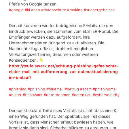
Pfeife von Google tanzen.
#google
#ki
#seo
#datenschutz
#ranking
#suchergebnisse
Derzeit kursieren wieder betrügerische E-Mails, die den
Eindruck erwecken, sie stammten vom ELSTER-Portal. Die
Empfänger werden dazu aufgefordert, ihre
Unternehmensdaten dringend zu aktualisieren. Die
Nachricht klingt offiziell, droht mit möglichen
Verwaltungsverfahren, Gebühren oder weiteren
Konsequenzen.
https://teufelswerk.net/achtung-phishing-gefaelschte-
elster-mail-mit-aufforderung-zur-datenaktualisierung-
im-umlauf/
#phishing
#phishing
#fakemail
#betrug
#scam
#phishingmail
#elster
#finanzamt
#unternehmen
#datenklau
#cybersecurity
Der spektakuläre Teil dieses Vorfalls ist nicht, dass eine KI
einen Weg gefunden hat. Der spektakuläre Teil dieses
Vorfalls ist, dass Menschen erneut bewiesen haben, wie
kreativ sie darin sind, Sicherheitslücken zu erzeugen, um