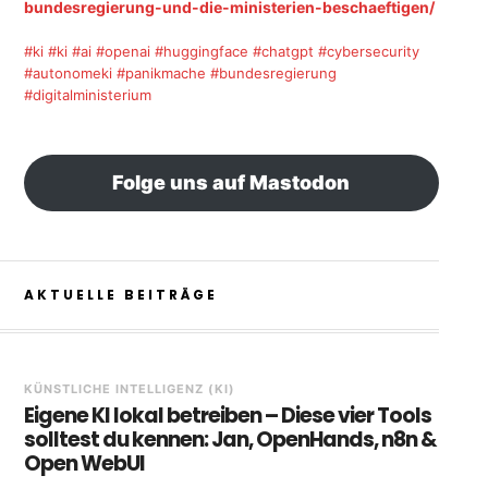
bundesregierung-und-die-ministerien-beschaeftigen/
#ki
#ki
#ai
#openai
#huggingface
#chatgpt
#cybersecurity
#autonomeki
#panikmache
#bundesregierung
#digitalministerium
Folge uns auf Mastodon
AKTUELLE BEITRÄGE
KÜNSTLICHE INTELLIGENZ (KI)
Eigene KI lokal betreiben – Diese vier Tools
solltest du kennen: Jan, OpenHands, n8n &
Open WebUI