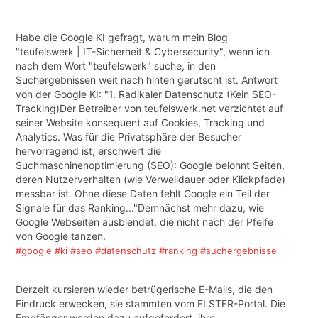
Habe die Google KI gefragt, warum mein Blog
"teufelswerk | IT-Sicherheit & Cybersecurity", wenn ich
nach dem Wort "teufelswerk" suche, in den
Suchergebnissen weit nach hinten gerutscht ist. Antwort
von der Google KI: "1. Radikaler Datenschutz (Kein SEO-
Tracking)Der Betreiber von teufelswerk.net verzichtet auf
seiner Website konsequent auf Cookies, Tracking und
Analytics. Was für die Privatsphäre der Besucher
hervorragend ist, erschwert die
Suchmaschinenoptimierung (SEO): Google belohnt Seiten,
deren Nutzerverhalten (wie Verweildauer oder Klickpfade)
messbar ist. Ohne diese Daten fehlt Google ein Teil der
Signale für das Ranking..."Demnächst mehr dazu, wie
Google Webseiten ausblendet, die nicht nach der Pfeife
von Google tanzen.
#google
#ki
#seo
#datenschutz
#ranking
#suchergebnisse
Derzeit kursieren wieder betrügerische E-Mails, die den
Eindruck erwecken, sie stammten vom ELSTER-Portal. Die
Empfänger werden dazu aufgefordert, ihre