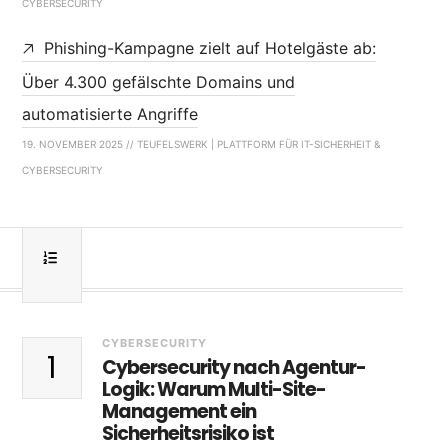
CYBERSECURITY
Phishing-Kampagne zielt auf Hotelgäste ab:
Über 4.300 gefälschte Domains und
automatisierte Angriffe
19. NOVEMBER 2025 // TEUFELSWERK | PLATTFORM FÜR IT-SICHERHEIT &
CYBERSECURITY
CYBERSECURITY
1
Cybersecurity nach Agentur-
Logik: Warum Multi-Site-
Management ein
Sicherheitsrisiko ist