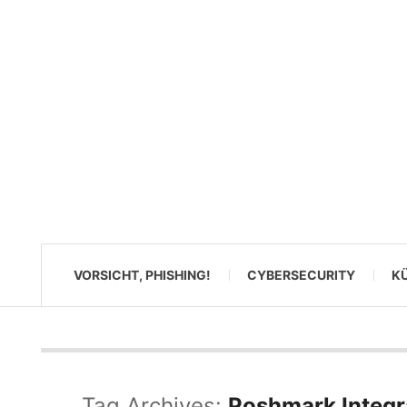
VORSICHT, PHISHING!
CYBERSECURITY
KÜ
Tag Archives:
Poshmark Integr