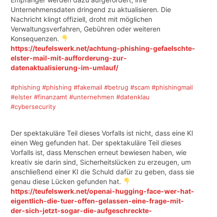
Unternehmensdaten dringend zu aktualisieren. Die
Nachricht klingt offiziell, droht mit möglichen
Verwaltungsverfahren, Gebühren oder weiteren
Konsequenzen.
https://teufelswerk.net/achtung-phishing-gefaelschte-
elster-mail-mit-aufforderung-zur-
datenaktualisierung-im-umlauf/
#phishing
#phishing
#fakemail
#betrug
#scam
#phishingmail
#elster
#finanzamt
#unternehmen
#datenklau
#cybersecurity
Der spektakuläre Teil dieses Vorfalls ist nicht, dass eine KI
einen Weg gefunden hat. Der spektakuläre Teil dieses
Vorfalls ist, dass Menschen erneut bewiesen haben, wie
kreativ sie darin sind, Sicherheitslücken zu erzeugen, um
anschließend einer KI die Schuld dafür zu geben, dass sie
genau diese Lücken gefunden hat.
https://teufelswerk.net/openai-hugging-face-wer-hat-
eigentlich-die-tuer-offen-gelassen-eine-frage-mit-
der-sich-jetzt-sogar-die-aufgeschreckte-