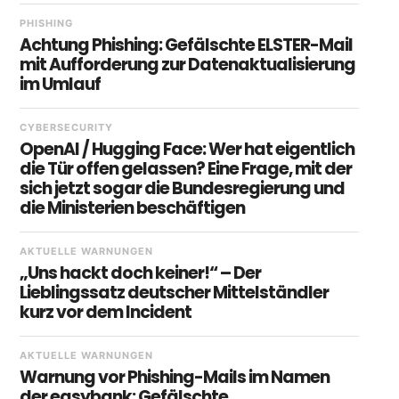
PHISHING
Achtung Phishing: Gefälschte ELSTER-Mail
mit Aufforderung zur Datenaktualisierung
im Umlauf
CYBERSECURITY
OpenAI / Hugging Face: Wer hat eigentlich
die Tür offen gelassen? Eine Frage, mit der
sich jetzt sogar die Bundesregierung und
die Ministerien beschäftigen
AKTUELLE WARNUNGEN
„Uns hackt doch keiner!“ – Der
Lieblingssatz deutscher Mittelständler
kurz vor dem Incident
AKTUELLE WARNUNGEN
Warnung vor Phishing-Mails im Namen
der easybank: Gefälschte