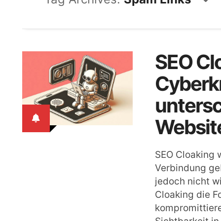
SEO Cl
Cyberkr
untersc
Websit
SEO Cloaking w
Verbindung geb
jedoch nicht wi
Cloaking die F
kompromittier