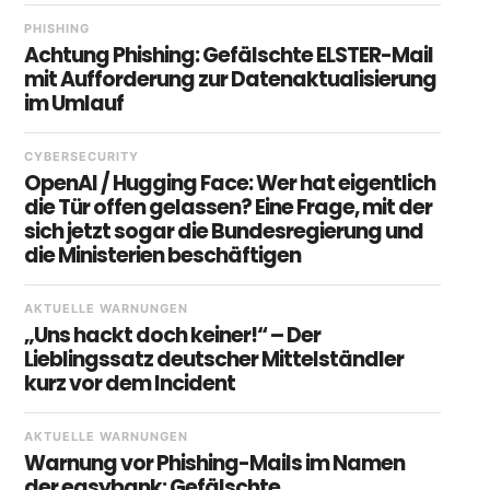
PHISHING
Achtung Phishing: Gefälschte ELSTER-Mail
mit Aufforderung zur Datenaktualisierung
im Umlauf
CYBERSECURITY
OpenAI / Hugging Face: Wer hat eigentlich
die Tür offen gelassen? Eine Frage, mit der
sich jetzt sogar die Bundesregierung und
die Ministerien beschäftigen
AKTUELLE WARNUNGEN
„Uns hackt doch keiner!“ – Der
Lieblingssatz deutscher Mittelständler
kurz vor dem Incident
AKTUELLE WARNUNGEN
Warnung vor Phishing-Mails im Namen
der easybank: Gefälschte