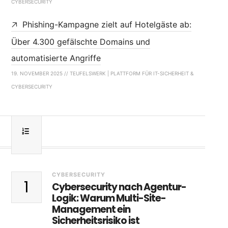
CYBERSECURITY
Phishing-Kampagne zielt auf Hotelgäste ab:
Über 4.300 gefälschte Domains und
automatisierte Angriffe
19. NOVEMBER 2025 // TEUFELSWERK | PLATTFORM FÜR IT-SICHERHEIT &
CYBERSECURITY
CYBERSECURITY
1
Cybersecurity nach Agentur-
Logik: Warum Multi-Site-
Management ein
Sicherheitsrisiko ist