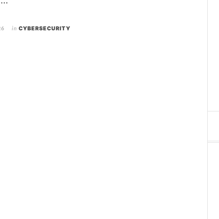
 …
26
in
CYBERSECURITY