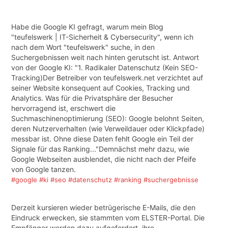
Habe die Google KI gefragt, warum mein Blog
"teufelswerk | IT-Sicherheit & Cybersecurity", wenn ich
nach dem Wort "teufelswerk" suche, in den
Suchergebnissen weit nach hinten gerutscht ist. Antwort
von der Google KI: "1. Radikaler Datenschutz (Kein SEO-
Tracking)Der Betreiber von teufelswerk.net verzichtet auf
seiner Website konsequent auf Cookies, Tracking und
Analytics. Was für die Privatsphäre der Besucher
hervorragend ist, erschwert die
Suchmaschinenoptimierung (SEO): Google belohnt Seiten,
deren Nutzerverhalten (wie Verweildauer oder Klickpfade)
messbar ist. Ohne diese Daten fehlt Google ein Teil der
Signale für das Ranking..."Demnächst mehr dazu, wie
Google Webseiten ausblendet, die nicht nach der Pfeife
von Google tanzen.
#google
#ki
#seo
#datenschutz
#ranking
#suchergebnisse
Derzeit kursieren wieder betrügerische E-Mails, die den
Eindruck erwecken, sie stammten vom ELSTER-Portal. Die
Empfänger werden dazu aufgefordert, ihre