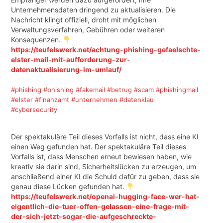
Unternehmensdaten dringend zu aktualisieren. Die
Nachricht klingt offiziell, droht mit möglichen
Verwaltungsverfahren, Gebühren oder weiteren
Konsequenzen.
https://teufelswerk.net/achtung-phishing-gefaelschte-
elster-mail-mit-aufforderung-zur-
datenaktualisierung-im-umlauf/
#phishing
#phishing
#fakemail
#betrug
#scam
#phishingmail
#elster
#finanzamt
#unternehmen
#datenklau
#cybersecurity
Der spektakuläre Teil dieses Vorfalls ist nicht, dass eine KI
einen Weg gefunden hat. Der spektakuläre Teil dieses
Vorfalls ist, dass Menschen erneut bewiesen haben, wie
kreativ sie darin sind, Sicherheitslücken zu erzeugen, um
anschließend einer KI die Schuld dafür zu geben, dass sie
genau diese Lücken gefunden hat.
https://teufelswerk.net/openai-hugging-face-wer-hat-
eigentlich-die-tuer-offen-gelassen-eine-frage-mit-
der-sich-jetzt-sogar-die-aufgeschreckte-