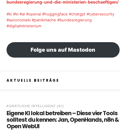
bundesregierung-und-die-ministerien-beschaeftigen/
#ki
#ki
#ai
#openai
#huggingface
#chatgpt
#cybersecurity
#autonomeki
#panikmache
#bundesregierung
#digitalministerium
Folge uns auf Mastodon
AKTUELLE BEITRÄGE
KÜNSTLICHE INTELLIGENZ (KI)
Eigene KI lokal betreiben – Diese vier Tools
solltest du kennen: Jan, OpenHands, n8n &
Open WebUI