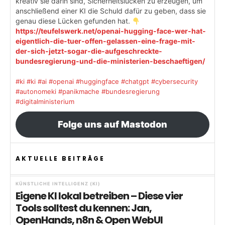
kreativ sie darin sind, Sicherheitslücken zu erzeugen, um
anschließend einer KI die Schuld dafür zu geben, dass sie
genau diese Lücken gefunden hat.
https://teufelswerk.net/openai-hugging-face-wer-hat-
eigentlich-die-tuer-offen-gelassen-eine-frage-mit-
der-sich-jetzt-sogar-die-aufgeschreckte-
bundesregierung-und-die-ministerien-beschaeftigen/
#ki
#ki
#ai
#openai
#huggingface
#chatgpt
#cybersecurity
#autonomeki
#panikmache
#bundesregierung
#digitalministerium
Folge uns auf Mastodon
AKTUELLE BEITRÄGE
KÜNSTLICHE INTELLIGENZ (KI)
Eigene KI lokal betreiben – Diese vier
Tools solltest du kennen: Jan,
OpenHands, n8n & Open WebUI