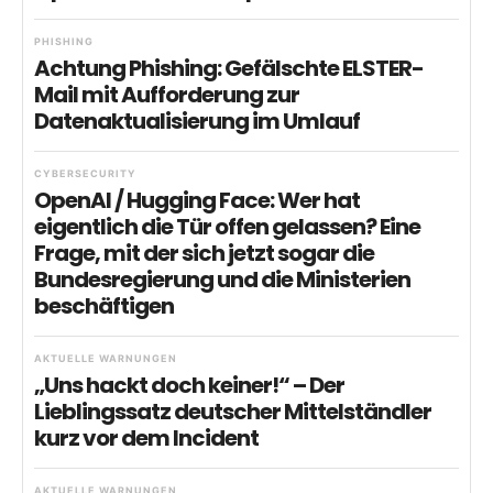
PHISHING
Achtung Phishing: Gefälschte ELSTER-
Mail mit Aufforderung zur
Datenaktualisierung im Umlauf
CYBERSECURITY
OpenAI / Hugging Face: Wer hat
eigentlich die Tür offen gelassen? Eine
Frage, mit der sich jetzt sogar die
Bundesregierung und die Ministerien
beschäftigen
AKTUELLE WARNUNGEN
„Uns hackt doch keiner!“ – Der
Lieblingssatz deutscher Mittelständler
kurz vor dem Incident
AKTUELLE WARNUNGEN