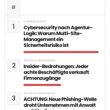
CYBERSECURITY
1
Cybersecurity nach Agentur-
Logik: Warum Multi-Site-
Management ein
Sicherheitsrisiko ist
AKTUELLE WARNUNGEN
2
Insider-Bedrohungen: Jeder
achte Beschäftigte verkauft
Firmenzugänge
AKTUELLE WARNUNGEN
3
ACHTUNG: Neue Phishing-Welle
droht Unternehmen mit Anwalt