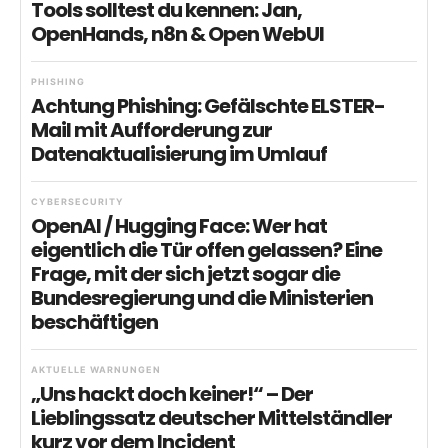
Tools solltest du kennen: Jan,
OpenHands, n8n & Open WebUI
PHISHING
Achtung Phishing: Gefälschte ELSTER-
Mail mit Aufforderung zur
Datenaktualisierung im Umlauf
CYBERSECURITY
OpenAI / Hugging Face: Wer hat
eigentlich die Tür offen gelassen? Eine
Frage, mit der sich jetzt sogar die
Bundesregierung und die Ministerien
beschäftigen
AKTUELLE WARNUNGEN
„Uns hackt doch keiner!“ – Der
Lieblingssatz deutscher Mittelständler
kurz vor dem Incident