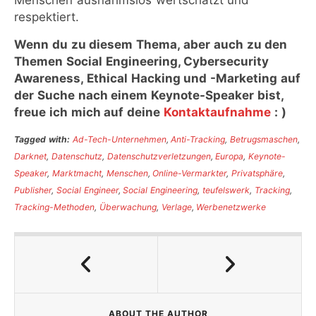
Menschen ausnahmslos wertschätzt und
respektiert.
Wenn du zu diesem Thema, aber auch zu den
Themen Social Engineering, Cybersecurity
Awareness, Ethical Hacking und -Marketing auf
der Suche nach einem Keynote-Speaker bist,
freue ich mich auf deine
Kontaktaufnahme
: )
Tagged with:
Ad-Tech-Unternehmen
,
Anti-Tracking
,
Betrugsmaschen
,
Darknet
,
Datenschutz
,
Datenschutzverletzungen
,
Europa
,
Keynote-
Speaker
,
Marktmacht
,
Menschen
,
Online-Vermarkter
,
Privatsphäre
,
Publisher
,
Social Engineer
,
Social Engineering
,
teufelswerk
,
Tracking
,
Tracking-Methoden
,
Überwachung
,
Verlage
,
Werbenetzwerke
ABOUT THE AUTHOR