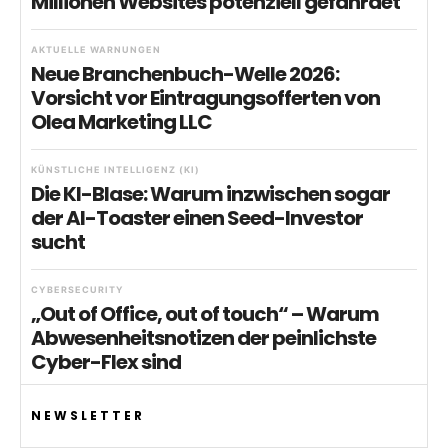
Millionen Websites potenziell gefährdet
AKTUELLE WARNUNGEN
Neue Branchenbuch-Welle 2026:
Vorsicht vor Eintragungsofferten von
Olea Marketing LLC
KÜNSTLICHE INTELLIGENZ (KI)
Die KI-Blase: Warum inzwischen sogar
der AI-Toaster einen Seed-Investor
sucht
CYBERSECURITY
„Out of Office, out of touch“ – Warum
Abwesenheitsnotizen der peinlichste
Cyber-Flex sind
NEWSLETTER