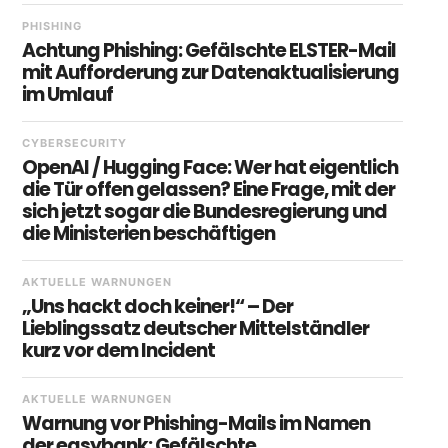
PHISHING
Achtung Phishing: Gefälschte ELSTER-Mail
mit Aufforderung zur Datenaktualisierung
im Umlauf
CYBERSECURITY
OpenAI / Hugging Face: Wer hat eigentlich
die Tür offen gelassen? Eine Frage, mit der
sich jetzt sogar die Bundesregierung und
die Ministerien beschäftigen
AKTUELLE WARNUNGEN
„Uns hackt doch keiner!“ – Der
Lieblingssatz deutscher Mittelständler
kurz vor dem Incident
AKTUELLE WARNUNGEN
Warnung vor Phishing-Mails im Namen
der easybank: Gefälschte