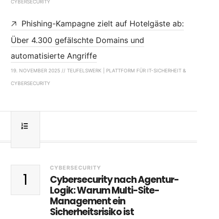
CYBERSECURITY
Phishing-Kampagne zielt auf Hotelgäste ab:
Über 4.300 gefälschte Domains und
automatisierte Angriffe
19. NOVEMBER 2025 // TEUFELSWERK | PLATTFORM FÜR IT-SICHERHEIT &
CYBERSECURITY
CYBERSECURITY
1
Cybersecurity nach Agentur-
Logik: Warum Multi-Site-
Management ein
Sicherheitsrisiko ist