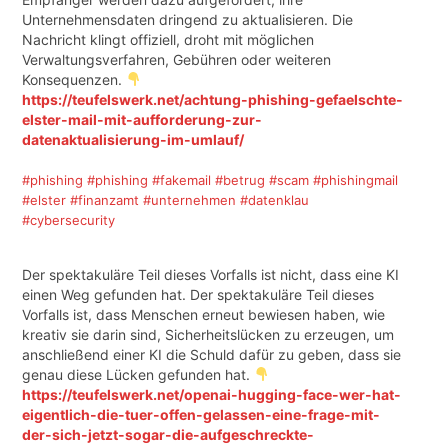
Unternehmensdaten dringend zu aktualisieren. Die
Nachricht klingt offiziell, droht mit möglichen
Verwaltungsverfahren, Gebühren oder weiteren
Konsequenzen.
https://teufelswerk.net/achtung-phishing-gefaelschte-
elster-mail-mit-aufforderung-zur-
datenaktualisierung-im-umlauf/
#phishing
#phishing
#fakemail
#betrug
#scam
#phishingmail
#elster
#finanzamt
#unternehmen
#datenklau
#cybersecurity
Der spektakuläre Teil dieses Vorfalls ist nicht, dass eine KI
einen Weg gefunden hat. Der spektakuläre Teil dieses
Vorfalls ist, dass Menschen erneut bewiesen haben, wie
kreativ sie darin sind, Sicherheitslücken zu erzeugen, um
anschließend einer KI die Schuld dafür zu geben, dass sie
genau diese Lücken gefunden hat.
https://teufelswerk.net/openai-hugging-face-wer-hat-
eigentlich-die-tuer-offen-gelassen-eine-frage-mit-
der-sich-jetzt-sogar-die-aufgeschreckte-