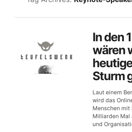
In den 
wären w
heutig
Sturm 
Laut einem Beri
wird das Onlin
Menschen mit 
Milliarden Ma
und Organisat