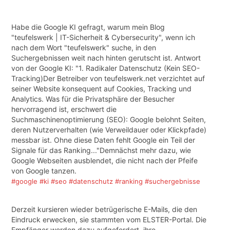
Habe die Google KI gefragt, warum mein Blog
"teufelswerk | IT-Sicherheit & Cybersecurity", wenn ich
nach dem Wort "teufelswerk" suche, in den
Suchergebnissen weit nach hinten gerutscht ist. Antwort
von der Google KI: "1. Radikaler Datenschutz (Kein SEO-
Tracking)Der Betreiber von teufelswerk.net verzichtet auf
seiner Website konsequent auf Cookies, Tracking und
Analytics. Was für die Privatsphäre der Besucher
hervorragend ist, erschwert die
Suchmaschinenoptimierung (SEO): Google belohnt Seiten,
deren Nutzerverhalten (wie Verweildauer oder Klickpfade)
messbar ist. Ohne diese Daten fehlt Google ein Teil der
Signale für das Ranking..."Demnächst mehr dazu, wie
Google Webseiten ausblendet, die nicht nach der Pfeife
von Google tanzen.
#google
#ki
#seo
#datenschutz
#ranking
#suchergebnisse
Derzeit kursieren wieder betrügerische E-Mails, die den
Eindruck erwecken, sie stammten vom ELSTER-Portal. Die
Empfänger werden dazu aufgefordert, ihre