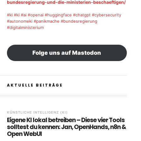
bundesregierung-und-die-ministerien-beschaeftigen/
#ki
#ki
#ai
#openai
#huggingface
#chatgpt
#cybersecurity
#autonomeki
#panikmache
#bundesregierung
#digitalministerium
Folge uns auf Mastodon
AKTUELLE BEITRÄGE
KÜNSTLICHE INTELLIGENZ (KI)
Eigene KI lokal betreiben – Diese vier Tools
solltest du kennen: Jan, OpenHands, n8n &
Open WebUI