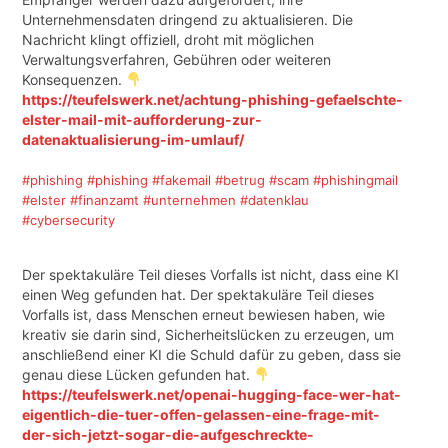
Unternehmensdaten dringend zu aktualisieren. Die
Nachricht klingt offiziell, droht mit möglichen
Verwaltungsverfahren, Gebühren oder weiteren
Konsequenzen.
https://teufelswerk.net/achtung-phishing-gefaelschte-
elster-mail-mit-aufforderung-zur-
datenaktualisierung-im-umlauf/
#phishing
#phishing
#fakemail
#betrug
#scam
#phishingmail
#elster
#finanzamt
#unternehmen
#datenklau
#cybersecurity
Der spektakuläre Teil dieses Vorfalls ist nicht, dass eine KI
einen Weg gefunden hat. Der spektakuläre Teil dieses
Vorfalls ist, dass Menschen erneut bewiesen haben, wie
kreativ sie darin sind, Sicherheitslücken zu erzeugen, um
anschließend einer KI die Schuld dafür zu geben, dass sie
genau diese Lücken gefunden hat.
https://teufelswerk.net/openai-hugging-face-wer-hat-
eigentlich-die-tuer-offen-gelassen-eine-frage-mit-
der-sich-jetzt-sogar-die-aufgeschreckte-