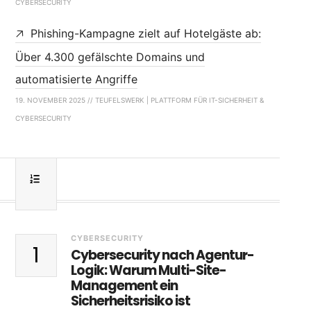
CYBERSECURITY
Phishing-Kampagne zielt auf Hotelgäste ab:
Über 4.300 gefälschte Domains und
automatisierte Angriffe
19. NOVEMBER 2025 // TEUFELSWERK | PLATTFORM FÜR IT-SICHERHEIT &
CYBERSECURITY
CYBERSECURITY
1
Cybersecurity nach Agentur-
Logik: Warum Multi-Site-
Management ein
Sicherheitsrisiko ist