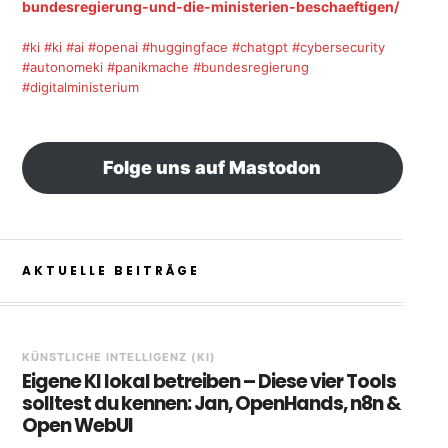
bundesregierung-und-die-ministerien-beschaeftigen/
#ki
#ki
#ai
#openai
#huggingface
#chatgpt
#cybersecurity
#autonomeki
#panikmache
#bundesregierung
#digitalministerium
Folge uns auf Mastodon
AKTUELLE BEITRÄGE
KÜNSTLICHE INTELLIGENZ (KI)
Eigene KI lokal betreiben – Diese vier Tools
solltest du kennen: Jan, OpenHands, n8n &
Open WebUI