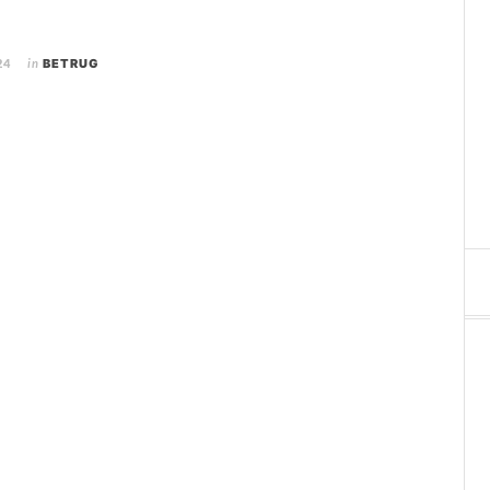
24
in
BETRUG