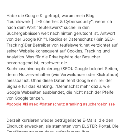
Habe die Google KI gefragt, warum mein Blog
"teufelswerk | IT-Sicherheit & Cybersecurity", wenn ich
nach dem Wort "teufelswerk" suche, in den
Suchergebnissen weit nach hinten gerutscht ist. Antwort
von der Google KI: "1. Radikaler Datenschutz (Kein SEO-
Tracking)Der Betreiber von teufelswerk.net verzichtet auf
seiner Website konsequent auf Cookies, Tracking und
Analytics. Was für die Privatsphäre der Besucher
hervorragend ist, erschwert die
Suchmaschinenoptimierung (SEO): Google belohnt Seiten,
deren Nutzerverhalten (wie Verweildauer oder Klickpfade)
messbar ist. Ohne diese Daten fehlt Google ein Teil der
Signale für das Ranking..."Demnächst mehr dazu, wie
Google Webseiten ausblendet, die nicht nach der Pfeife
von Google tanzen.
#google
#ki
#seo
#datenschutz
#ranking
#suchergebnisse
Derzeit kursieren wieder betrügerische E-Mails, die den
Eindruck erwecken, sie stammten vom ELSTER-Portal. Die
Empfänger werden dazu aufgefordert, ihre