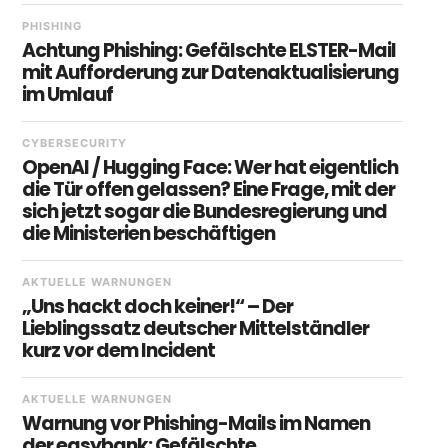
PHISHING
Achtung Phishing: Gefälschte ELSTER-Mail
mit Aufforderung zur Datenaktualisierung
im Umlauf
CYBERSECURITY
OpenAI / Hugging Face: Wer hat eigentlich
die Tür offen gelassen? Eine Frage, mit der
sich jetzt sogar die Bundesregierung und
die Ministerien beschäftigen
AKTUELLE WARNUNGEN
„Uns hackt doch keiner!“ – Der
Lieblingssatz deutscher Mittelständler
kurz vor dem Incident
AKTUELLE WARNUNGEN
Warnung vor Phishing-Mails im Namen
der easybank: Gefälschte