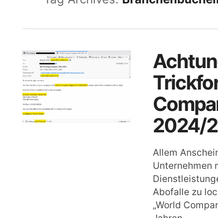
Achtung
Trickfo
Compan
2024/2
Allem Anschein
Unternehmen m
Dienstleistunge
Abofalle zu lo
„World Company